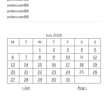
pokecuan88
pokecuan88
pokecuan88
July 2026
M
T
W
T
F
S
S
1
2
3
4
5
6
7
8
9
10
11
12
13
14
15
16
17
18
19
20
21
22
23
24
25
26
27
28
29
30
31
« Jun
Aug »