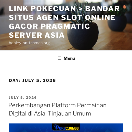
Skip
LINK POKECUAN > BANDAR
to
SITUS AGEN SLOT ONLINE
content
GACOR PRAGMATIC
SERVER ASIA
henley-on-thames.org
Menu
DAY:
JULY 5, 2026
POSTED
JULY 5, 2026
ON
Perkembangan Platform Permainan
Digital di Asia: Tinjauan Umum