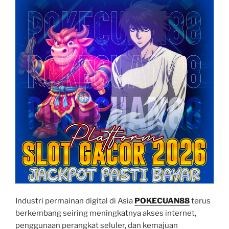
Industri permainan digital di Asia
POKECUAN88
terus
berkembang seiring meningkatnya akses internet,
penggunaan perangkat seluler, dan kemajuan