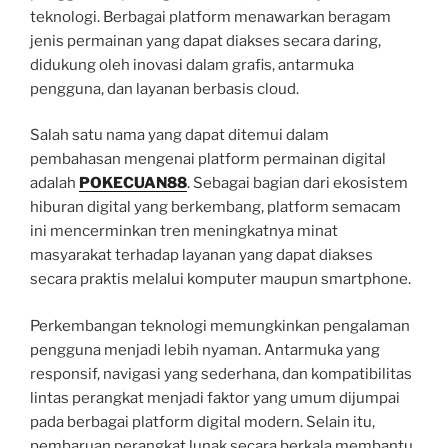
teknologi. Berbagai platform menawarkan beragam
jenis permainan yang dapat diakses secara daring,
didukung oleh inovasi dalam grafis, antarmuka
pengguna, dan layanan berbasis cloud.
Salah satu nama yang dapat ditemui dalam
pembahasan mengenai platform permainan digital
adalah
POKECUAN88
. Sebagai bagian dari ekosistem
hiburan digital yang berkembang, platform semacam
ini mencerminkan tren meningkatnya minat
masyarakat terhadap layanan yang dapat diakses
secara praktis melalui komputer maupun smartphone.
Perkembangan teknologi memungkinkan pengalaman
pengguna menjadi lebih nyaman. Antarmuka yang
responsif, navigasi yang sederhana, dan kompatibilitas
lintas perangkat menjadi faktor yang umum dijumpai
pada berbagai platform digital modern. Selain itu,
pembaruan perangkat lunak secara berkala membantu