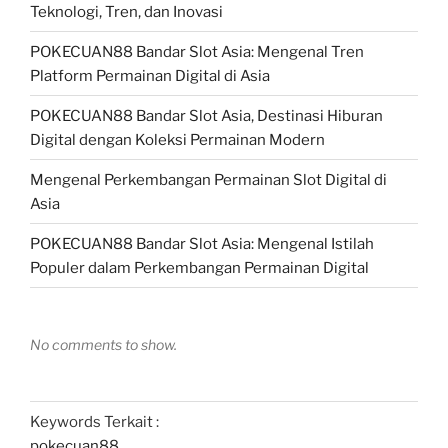
Teknologi, Tren, dan Inovasi
POKECUAN88 Bandar Slot Asia: Mengenal Tren
Platform Permainan Digital di Asia
POKECUAN88 Bandar Slot Asia, Destinasi Hiburan
Digital dengan Koleksi Permainan Modern
Mengenal Perkembangan Permainan Slot Digital di
Asia
POKECUAN88 Bandar Slot Asia: Mengenal Istilah
Populer dalam Perkembangan Permainan Digital
No comments to show.
Keywords Terkait :
pokecuan88