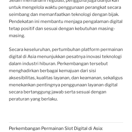
Selain memahami regulasi, pengguna juga dianjurkan
untuk mengelola waktu penggunaan perangkat secara
seimbang dan memanfaatkan teknologi dengan bijak.
Pendekatan ini membantu menjaga pengalaman digital
tetap positif dan sesuai dengan kebutuhan masing-
masing.
Secara keseluruhan, pertumbuhan platform permainan
digital di Asia menunjukkan pesatnya inovasi teknologi
dalam industri hiburan. Perkembangan tersebut
menghadirkan berbagai kemajuan dari sisi
aksesibilitas, kualitas layanan, dan keamanan, sekaligus
menekankan pentingnya penggunaan layanan digital
secara bertanggung jawab serta sesuai dengan
peraturan yang berlaku.
Perkembangan Permainan Slot Digital di Asia: