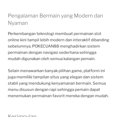
Pengalaman Bermain yang Modern dan
Nyaman
Perkembangan teknologi membuat permainan slot
online kini tampil lebih modern dan interaktif dibanding
sebelumnya. POKECUAN88 menghadirkan sistem
permainan dengan navigasi sederhana sehingga
mudah digunakan oleh semua kalangan pemain.
Selain menawarkan banyak pilihan game, platform ini
juga memiliki tampilan situs yang elegan dan sistem
stabil yang mendukung kenyamanan bermain. Semua
menu disusun dengan rapi sehingga pemain dapat
menemukan permainan favorit mereka dengan mudah.
Kesimpulan