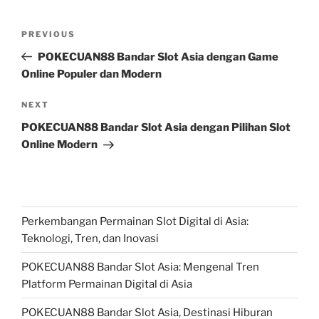
Post
Previous
PREVIOUS
navigation
Post
POKECUAN88 Bandar Slot Asia dengan Game
Online Populer dan Modern
Next
NEXT
Post
POKECUAN88 Bandar Slot Asia dengan Pilihan Slot
Online Modern
Perkembangan Permainan Slot Digital di Asia:
Teknologi, Tren, dan Inovasi
POKECUAN88 Bandar Slot Asia: Mengenal Tren
Platform Permainan Digital di Asia
POKECUAN88 Bandar Slot Asia, Destinasi Hiburan