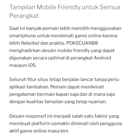
Tampilan Mobile Friendly untuk Semua
Perangkat
Saat ini banyak pemain lebih memilih menggunakan
smartphone untuk menikmati game online karena
lebih fleksibel dan praktis. POKECUAN88
menghadirkan desain mobile friendly yang dapat
digunakan secara optimal di perangkat Android
maupun iOS.
Seluruh fitur situs tetap berjalan lancar tanpa perlu
aplikasi tambahan. Pemain dapat menikmati
pengalaman bermain kapan saja dan di mana saja
dengan kualitas tampilan yang tetap nyaman.
Desain responsif ini menjadi salah satu faktor yang
membuat platform semakin diminati oleh pengguna
aktif game online masa kini.