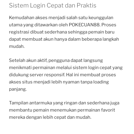
Sistem Login Cepat dan Praktis
Kemudahan akses menjadi salah satu keunggulan
utama yang ditawarkan oleh POKECUAN88. Proses
registrasi dibuat sederhana sehingga pemain baru
dapat membuat akun hanya dalam beberapa langkah
mudah.
Setelah akun aktif, pengguna dapat langsung
menikmati permainan melalui sistem login cepat yang
didukung server responsif. Hal ini membuat proses
akses situs menjadi lebih nyaman tanpa loading
panjang.
Tampilan antarmuka yang ringan dan sederhana juga
membantu pemain menemukan permainan favorit
mereka dengan lebih cepat dan mudah.