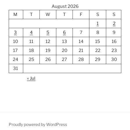
August 2026
M
T
W
T
F
S
S
1
2
3
4
5
6
7
8
9
10
11
12
13
14
15
16
17
18
19
20
21
22
23
24
25
26
27
28
29
30
31
« Jul
Proudly powered by WordPress