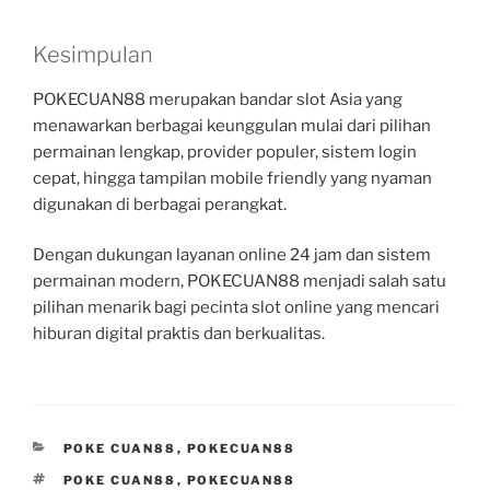
Kesimpulan
POKECUAN88 merupakan bandar slot Asia yang
menawarkan berbagai keunggulan mulai dari pilihan
permainan lengkap, provider populer, sistem login
cepat, hingga tampilan mobile friendly yang nyaman
digunakan di berbagai perangkat.
Dengan dukungan layanan online 24 jam dan sistem
permainan modern, POKECUAN88 menjadi salah satu
pilihan menarik bagi pecinta slot online yang mencari
hiburan digital praktis dan berkualitas.
CATEGORIES
POKE CUAN88
,
POKECUAN88
TAGS
POKE CUAN88
,
POKECUAN88