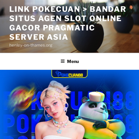
Skip
LINK POKECUAN > BANDAR
to
SITUS AGEN SLOT ONLINE
content
GACOR PRAGMATIC
SERVER ASIA
henley-on-thames.org
Menu