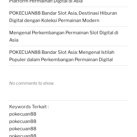
Platform Permainan Digital di Asia
POKECUAN88 Bandar Slot Asia, Destinasi Hiburan
Digital dengan Koleksi Permainan Modern
Mengenal Perkembangan Permainan Slot Digital di
Asia
POKECUAN88 Bandar Slot Asia: Mengenal Istilah
Populer dalam Perkembangan Permainan Digital
No comments to show.
Keywords Terkait :
pokecuan88
pokecuan88
pokecuan88
pokecuan88