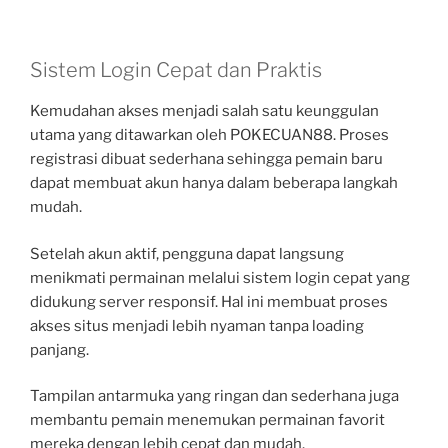
Sistem Login Cepat dan Praktis
Kemudahan akses menjadi salah satu keunggulan
utama yang ditawarkan oleh POKECUAN88. Proses
registrasi dibuat sederhana sehingga pemain baru
dapat membuat akun hanya dalam beberapa langkah
mudah.
Setelah akun aktif, pengguna dapat langsung
menikmati permainan melalui sistem login cepat yang
didukung server responsif. Hal ini membuat proses
akses situs menjadi lebih nyaman tanpa loading
panjang.
Tampilan antarmuka yang ringan dan sederhana juga
membantu pemain menemukan permainan favorit
mereka dengan lebih cepat dan mudah.