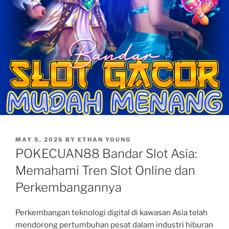
POSTED
MAY 5, 2026
BY
ETHAN YOUNG
ON
POKECUAN88 Bandar Slot Asia:
Memahami Tren Slot Online dan
Perkembangannya
Perkembangan teknologi digital di kawasan Asia telah
mendorong pertumbuhan pesat dalam industri hiburan