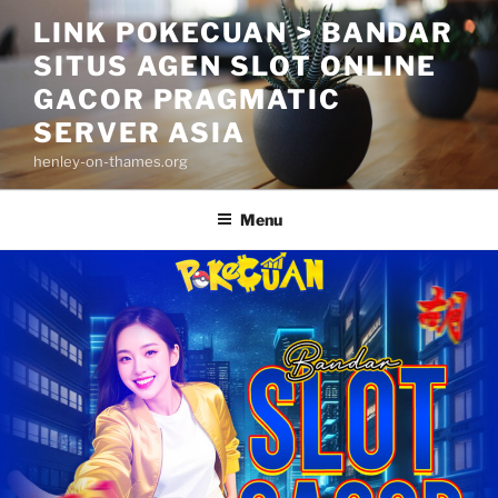
Skip
LINK POKECUAN > BANDAR
to
SITUS AGEN SLOT ONLINE
content
GACOR PRAGMATIC
SERVER ASIA
henley-on-thames.org
Menu