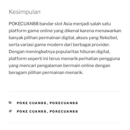
Kesimpulan
POKECUAN88 bandar slot Asia menjadi salah satu
platform game online yang dikenal karena menawarkan
banyak pilihan permainan digital, akses yang fleksibel,
serta variasi game modern dari berbagai provider.
Dengan meningkatnya popularitas hiburan digital,
platform seperti ini terus menarik perhatian pengguna
yang mencari pengalaman bermain online dengan
beragam pilihan permainan menarik.
CATEGORIES
POKE CUAN88
,
POKECUAN88
TAGS
POKE CUAN88
,
POKECUAN88