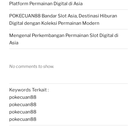
Platform Permainan Digital di Asia
POKECUAN88 Bandar Slot Asia, Destinasi Hiburan
Digital dengan Koleksi Permainan Modern
Mengenal Perkembangan Permainan Slot Digital di
Asia
No comments to show.
Keywords Terkait :
pokecuan88
pokecuan88
pokecuan88
pokecuan88