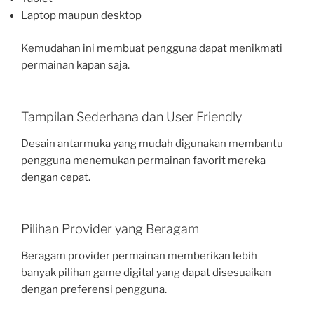
Laptop maupun desktop
Kemudahan ini membuat pengguna dapat menikmati
permainan kapan saja.
Tampilan Sederhana dan User Friendly
Desain antarmuka yang mudah digunakan membantu
pengguna menemukan permainan favorit mereka
dengan cepat.
Pilihan Provider yang Beragam
Beragam provider permainan memberikan lebih
banyak pilihan game digital yang dapat disesuaikan
dengan preferensi pengguna.