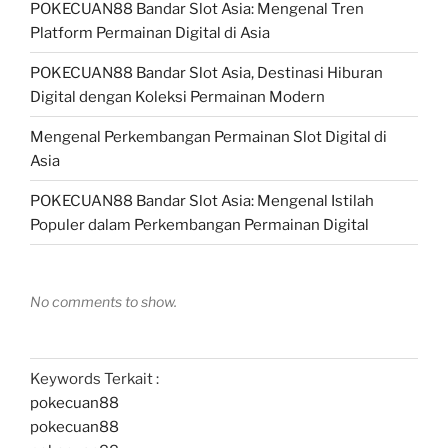
POKECUAN88 Bandar Slot Asia: Mengenal Tren
Platform Permainan Digital di Asia
POKECUAN88 Bandar Slot Asia, Destinasi Hiburan
Digital dengan Koleksi Permainan Modern
Mengenal Perkembangan Permainan Slot Digital di
Asia
POKECUAN88 Bandar Slot Asia: Mengenal Istilah
Populer dalam Perkembangan Permainan Digital
No comments to show.
Keywords Terkait :
pokecuan88
pokecuan88