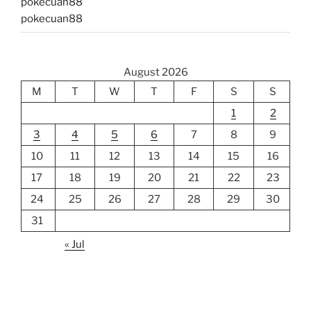
pokecuan88
pokecuan88
August 2026
M
T
W
T
F
S
S
1
2
3
4
5
6
7
8
9
10
11
12
13
14
15
16
17
18
19
20
21
22
23
24
25
26
27
28
29
30
31
« Jul