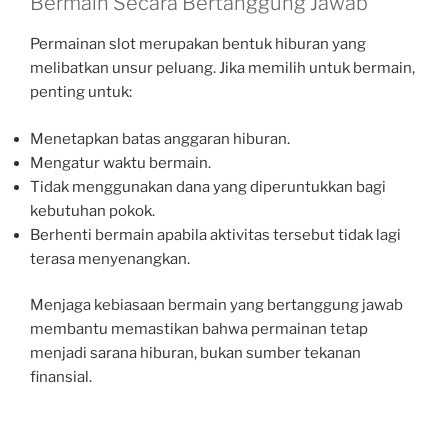
Bermain Secara Bertanggung Jawab
Permainan slot merupakan bentuk hiburan yang
melibatkan unsur peluang. Jika memilih untuk bermain,
penting untuk:
Menetapkan batas anggaran hiburan.
Mengatur waktu bermain.
Tidak menggunakan dana yang diperuntukkan bagi
kebutuhan pokok.
Berhenti bermain apabila aktivitas tersebut tidak lagi
terasa menyenangkan.
Menjaga kebiasaan bermain yang bertanggung jawab
membantu memastikan bahwa permainan tetap
menjadi sarana hiburan, bukan sumber tekanan
finansial.