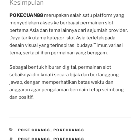
Kesimpulan
POKECUAN88
merupakan salah satu platform yang
menyediakan akses ke berbagai permainan slot
bertema Asia dan tema lainnya dari sejumlah provider.
Daya tarik utama kategori slot Asia terletak pada
desain visual yang terinspirasi budaya Timur, variasi
tema, serta pilihan permainan yang beragam.
Sebagai bentuk hiburan digital, permainan slot
sebaiknya dinikmati secara bijak dan bertanggung
jawab, dengan memperhatikan batas waktu dan
anggaran agar pengalaman bermain tetap seimbang
dan positif.
CATEGORIES
POKE CUAN88
,
POKECUAN88
TAGS
POKE CUAN88
,
POKECUAN88