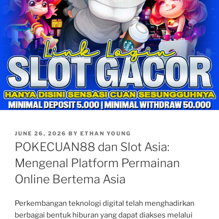
POSTED
JUNE 26, 2026
BY
ETHAN YOUNG
ON
POKECUAN88 dan Slot Asia:
Mengenal Platform Permainan
Online Bertema Asia
Perkembangan teknologi digital telah menghadirkan
berbagai bentuk hiburan yang dapat diakses melalui