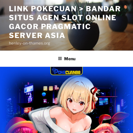
Skip
LINK POKECUAN > BANDAR
to
SITUS AGEN SLOT ONLINE
content
GACOR PRAGMATIC
SERVER ASIA
henley-on-thames.org
Menu