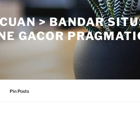
CUAN > BANDAR SITU
INE GACOR PRAGMATI
Pin Posts