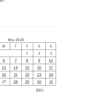
it :
May 2026
W
T
F
S
S
1
2
3
6
7
8
9
10
13
14
15
16
17
20
21
22
23
24
27
28
29
30
31
Jun »