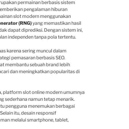
upakan permainan berbasis sistem
 memberikan pengalaman hiburan
ermainan slot modern menggunakan
nerator (RNG)
yang memastikan hasil
dak dapat diprediksi. Dengan sistem ini,
lan independen tanpa pola tertentu.
s karena sering muncul dalam
rategi pemasaran berbasis SEO.
at membantu sebuah brand lebih
cari dan meningkatkan popularitas di
a, platform slot online modern umumnya
ng sederhana namun tetap menarik.
tu pengguna menemukan berbagai
elain itu, desain responsif
an melalui smartphone, tablet,