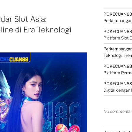
POKECUAN88 Ba
r Slot Asia:
Perkembangan 
line di Era Teknologi
POKECUAN88 Ba
Platform Slot O
Perkembangan P
Teknologi, Tren
POKECUAN88 Ba
Platform Permai
POKECUAN88 Ba
Digital dengan
No comments t