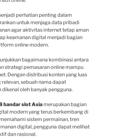
slot online.
enjadi perhatian penting dalam
arankan untuk menjaga data pribadi
nan agar aktivitas internet tetap aman
ap keamanan digital menjadi bagian
tform online modern.
jukkan bagaimana kombinasi antara
 dan strategi pemasaran online mampu
net. Dengan distribusi konten yang luas
 relevan, sebuah nama dapat
dikenal oleh banyak pengguna.
bandar slot Asia
merupakan bagian
gital modern yang terus berkembang di
n memahami sistem permainan, tren
manan digital, pengguna dapat melihat
tif dan rasional.