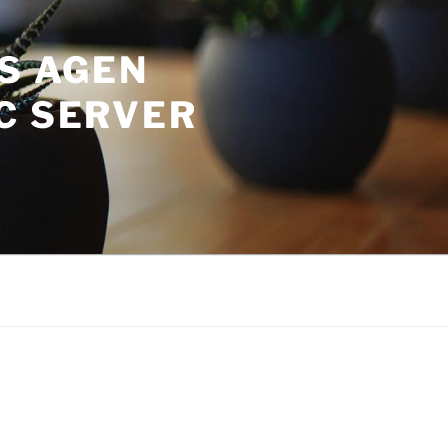
S AGEN
C SERVER