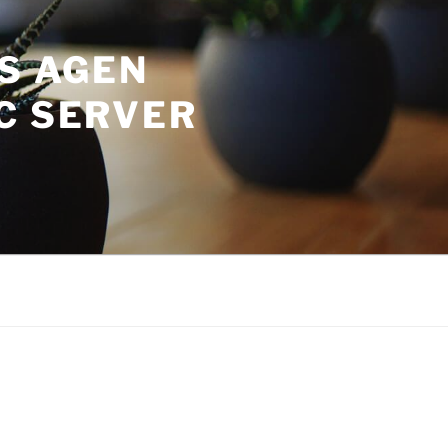
S AGEN
C SERVER