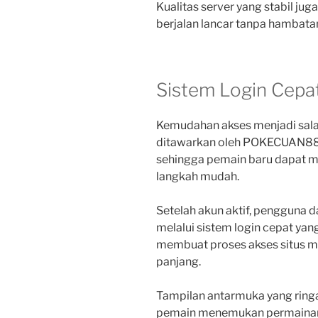
Kualitas server yang stabil j
berjalan lancar tanpa hambata
Sistem Login Cepat
Kemudahan akses menjadi sala
ditawarkan oleh POKECUAN88. 
sehingga pemain baru dapat 
langkah mudah.
Setelah akun aktif, pengguna
melalui sistem login cepat yang
membuat proses akses situs me
panjang.
Tampilan antarmuka yang rin
pemain menemukan permainan 