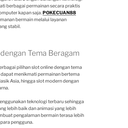
ti berbagai permainan secara praktis
omputer kapan saja.
POKECUAN88
manan bermain melalui layanan
ng stabil.
ne dengan Tema Beragam
agai pilihan slot online dengan tema
n dapat menikmati permainan bertema
lasik Asia, hingga slot modern dengan
arna.
enggunakan teknologi terbaru sehingga
ang lebih baik dan animasi yang lebih
membuat pengalaman bermain terasa lebih
 para pengguna.