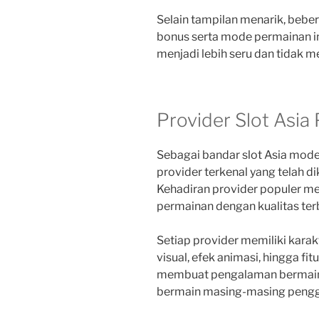
Selain tampilan menarik, bebe
bonus serta mode permainan i
menjadi lebih seru dan tidak
Provider Slot Asia
Sebagai bandar slot Asia mo
provider terkenal yang telah di
Kehadiran provider populer me
permainan dengan kualitas ter
Setiap provider memiliki karakt
visual, efek animasi, hingga fit
membuat pengalaman bermain 
bermain masing-masing peng