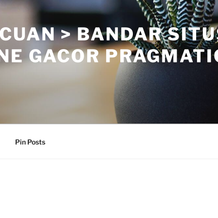
CUAN > BANDAR SITU
INE GACOR PRAGMATI
Pin Posts