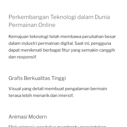
Perkembangan Teknologi dalam Dunia
Permainan Online
Kemajuan teknologi telah membawa perubahan besar
dalam industri permainan digital. Saat ini, pengguna
dapat menikmati berbagai fitur yang semakin canggih
dan responsif.
Grafis Berkualitas Tinggi
Visual yang detail membuat pengalaman bermain
terasa lebih menarik dan imersif.
Animasi Modern