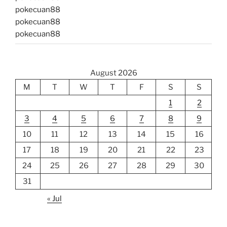
pokecuan88
pokecuan88
pokecuan88
August 2026
M
T
W
T
F
S
S
1
2
3
4
5
6
7
8
9
10
11
12
13
14
15
16
17
18
19
20
21
22
23
24
25
26
27
28
29
30
31
« Jul