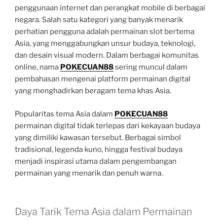
penggunaan internet dan perangkat mobile di berbagai
negara. Salah satu kategori yang banyak menarik
perhatian pengguna adalah permainan slot bertema
Asia, yang menggabungkan unsur budaya, teknologi,
dan desain visual modern. Dalam berbagai komunitas
online, nama
POKECUAN88
sering muncul dalam
pembahasan mengenai platform permainan digital
yang menghadirkan beragam tema khas Asia.
Popularitas tema Asia dalam
POKECUAN88
permainan digital tidak terlepas dari kekayaan budaya
yang dimiliki kawasan tersebut. Berbagai simbol
tradisional, legenda kuno, hingga festival budaya
menjadi inspirasi utama dalam pengembangan
permainan yang menarik dan penuh warna.
Daya Tarik Tema Asia dalam Permainan