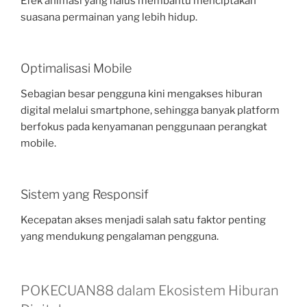
Efek animasi yang halus membantu menciptakan
suasana permainan yang lebih hidup.
Optimalisasi Mobile
Sebagian besar pengguna kini mengakses hiburan
digital melalui smartphone, sehingga banyak platform
berfokus pada kenyamanan penggunaan perangkat
mobile.
Sistem yang Responsif
Kecepatan akses menjadi salah satu faktor penting
yang mendukung pengalaman pengguna.
POKECUAN88 dalam Ekosistem Hiburan