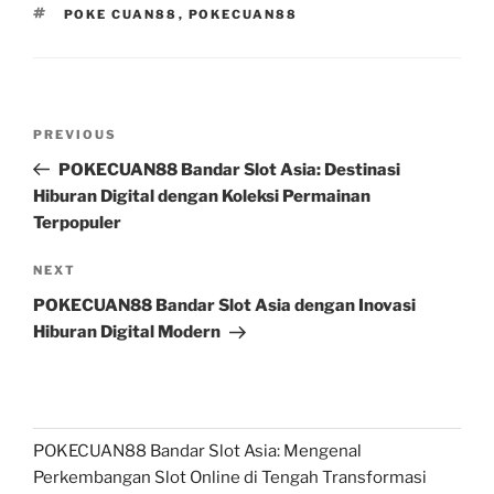
TAGS
POKE CUAN88
,
POKECUAN88
Post
Previous
PREVIOUS
navigation
Post
POKECUAN88 Bandar Slot Asia: Destinasi
Hiburan Digital dengan Koleksi Permainan
Terpopuler
Next
NEXT
Post
POKECUAN88 Bandar Slot Asia dengan Inovasi
Hiburan Digital Modern
POKECUAN88 Bandar Slot Asia: Mengenal
Perkembangan Slot Online di Tengah Transformasi