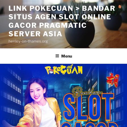
Skip
LINK POKECUAN > BANDAR
to
SITUS AGEN SLOT ONLINE
content
GACOR PRAGMATIC
SERVER ASIA
henley-on-thames.org
Menu