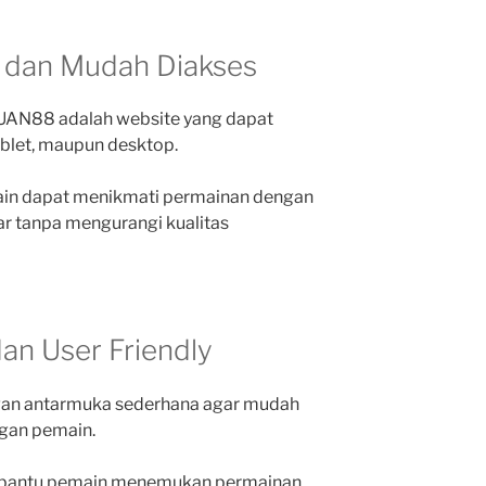
 dan Mudah Diakses
UAN88 adalah website yang dapat
ablet, maupun desktop.
ain dapat menikmati permainan dengan
ar tanpa mengurangi kualitas
an User Friendly
n antarmuka sederhana agar mudah
ngan pemain.
mbantu pemain menemukan permainan