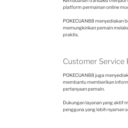
Kemudahan transaksi menjadi 
platform permainan online mo
POKECUAN88 menyediakan be
memungkinkan pemain melakuk
praktis.
Customer Service 
POKECUAN88 juga menyediakan
membantu memberikan inform
pertanyaan pemain.
Dukungan layanan yang aktif
pengguna yang lebih nyaman 