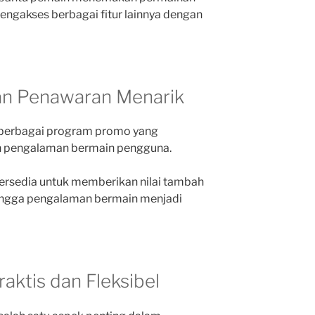
mengakses berbagai fitur lainnya dengan
n Penawaran Menarik
erbagai program promo yang
n pengalaman bermain pengguna.
ersedia untuk memberikan nilai tambah
ngga pengalaman bermain menjadi
aktis dan Fleksibel