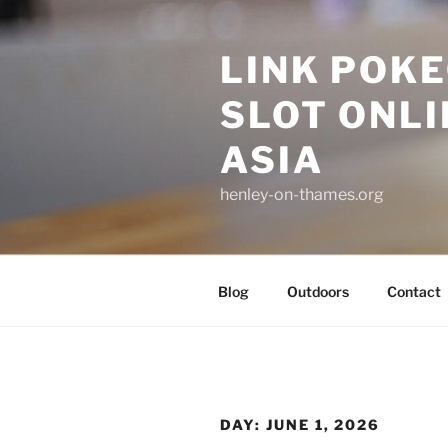
Skip
to
LINK POKE
content
SLOT ONL
ASIA
henley-on-thames.org
Blog
Outdoors
Contact
DAY:
JUNE 1, 2026