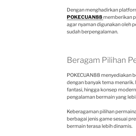
Dengan menghadirkan platform 
POKECUAN88
memberikan p
agar nyaman digunakan oleh 
sudah berpengalaman.
Beragam Pilihan Pe
POKECUAN88 menyediakan berb
dengan banyak tema menarik. M
fantasi, hingga konsep moder
pengalaman bermain yang leb
Keberagaman pilihan permai
berbagai jenis game sesuai p
bermain terasa lebih dinamis.