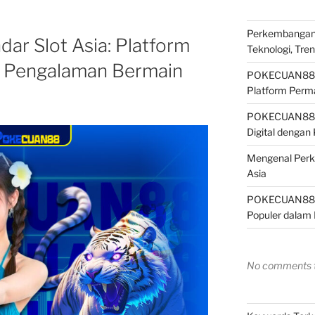
Perkembangan P
 Slot Asia: Platform
Teknologi, Tren
n Pengalaman Bermain
POKECUAN88 Ba
Platform Permai
POKECUAN88 Ba
Digital dengan
Mengenal Perke
Asia
POKECUAN88 Ba
Populer dalam
No comments t