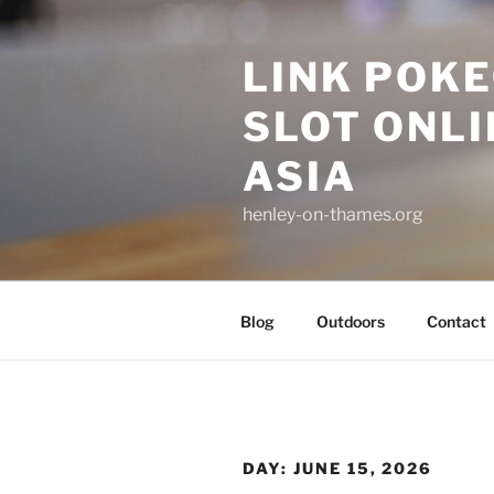
Skip
to
LINK POKE
content
SLOT ONL
ASIA
henley-on-thames.org
Blog
Outdoors
Contact
DAY:
JUNE 15, 2026