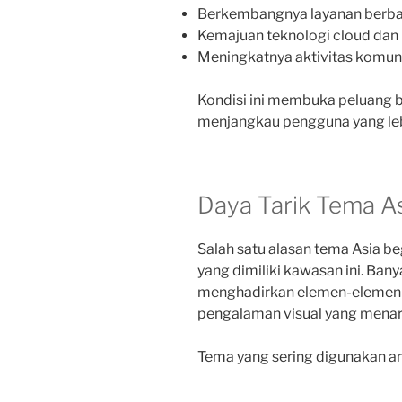
Berkembangnya layanan berbas
Kemajuan teknologi cloud dan
Meningkatnya aktivitas komuni
Kondisi ini membuka peluang b
menjangkau pengguna yang leb
Daya Tarik Tema As
Salah satu alasan tema Asia b
yang dimiliki kawasan ini. Ba
menghadirkan elemen-elemen 
pengalaman visual yang menar
Tema yang sering digunakan ant