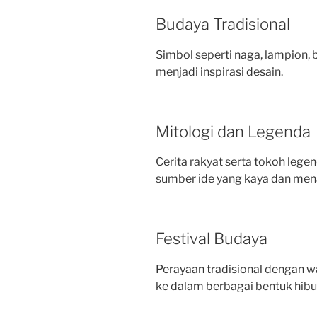
Budaya Tradisional
Simbol seperti naga, lampion, b
menjadi inspirasi desain.
Mitologi dan Legenda
Cerita rakyat serta tokoh lege
sumber ide yang kaya dan mena
Festival Budaya
Perayaan tradisional dengan w
ke dalam berbagai bentuk hibur