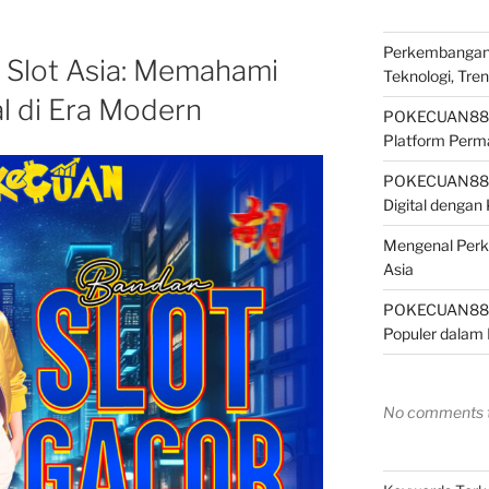
Perkembangan P
lot Asia: Memahami
Teknologi, Tren
al di Era Modern
POKECUAN88 Ba
Platform Permai
POKECUAN88 Ba
Digital dengan
Mengenal Perke
Asia
POKECUAN88 Ba
Populer dalam
No comments t