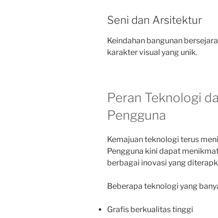
Seni dan Arsitektur
Keindahan bangunan bersejara
karakter visual yang unik.
Peran Teknologi d
Pengguna
Kemajuan teknologi terus menin
Pengguna kini dapat menikmat
berbagai inovasi yang diterap
Beberapa teknologi yang banyak
Grafis berkualitas tinggi