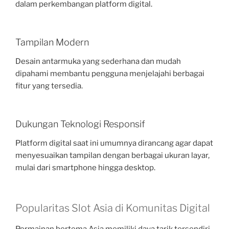
dalam perkembangan platform digital.
Tampilan Modern
Desain antarmuka yang sederhana dan mudah
dipahami membantu pengguna menjelajahi berbagai
fitur yang tersedia.
Dukungan Teknologi Responsif
Platform digital saat ini umumnya dirancang agar dapat
menyesuaikan tampilan dengan berbagai ukuran layar,
mulai dari smartphone hingga desktop.
Popularitas Slot Asia di Komunitas Digital
Permainan bertema Asia memiliki daya tarik tersendiri