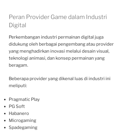
Peran Provider Game dalam Industri
Digital
Perkembangan industri permainan digital juga
didukung oleh berbagai pengembang atau provider
yang menghadirkan inovasi melalui desain visual,
teknologi animasi, dan konsep permainan yang
beragam.
Beberapa provider yang dikenal luas di industri ini
meliputi:
Pragmatic Play
PG Soft
Habanero
Microgaming
Spadegaming