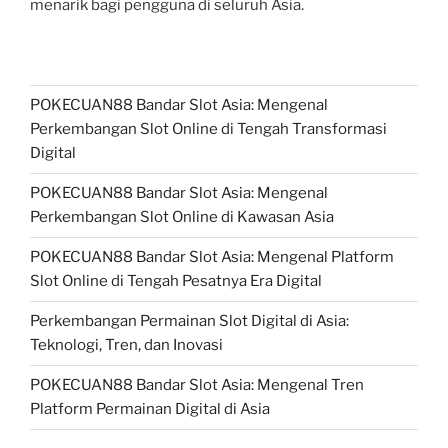
menarik bagi pengguna di seluruh Asia.
POKECUAN88 Bandar Slot Asia: Mengenal
Perkembangan Slot Online di Tengah Transformasi
Digital
POKECUAN88 Bandar Slot Asia: Mengenal
Perkembangan Slot Online di Kawasan Asia
POKECUAN88 Bandar Slot Asia: Mengenal Platform
Slot Online di Tengah Pesatnya Era Digital
Perkembangan Permainan Slot Digital di Asia:
Teknologi, Tren, dan Inovasi
POKECUAN88 Bandar Slot Asia: Mengenal Tren
Platform Permainan Digital di Asia