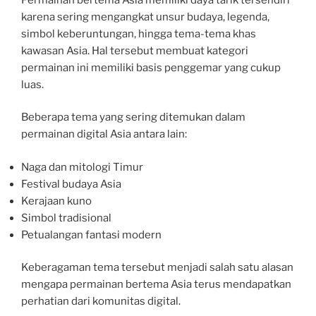
karena sering mengangkat unsur budaya, legenda,
simbol keberuntungan, hingga tema-tema khas
kawasan Asia. Hal tersebut membuat kategori
permainan ini memiliki basis penggemar yang cukup
luas.
Beberapa tema yang sering ditemukan dalam
permainan digital Asia antara lain:
Naga dan mitologi Timur
Festival budaya Asia
Kerajaan kuno
Simbol tradisional
Petualangan fantasi modern
Keberagaman tema tersebut menjadi salah satu alasan
mengapa permainan bertema Asia terus mendapatkan
perhatian dari komunitas digital.